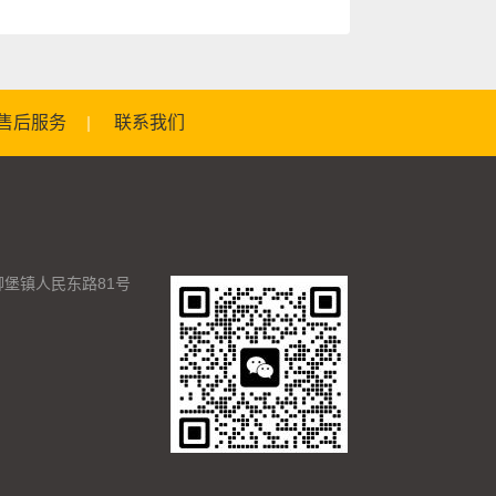
售后服务
联系我们
堡镇人民东路81号