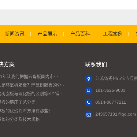
新闻资讯
产品展示
产品百科
工程案例
决方案
联系我们
21年让我们把握云母板国内市···
江苏省扬州市宝应县柳
么是环氧树脂板？环氧树脂板的分···
181-3626-9033
氧树脂板与理化板的区别等8个常···
母板的层压工艺分类
0514-88777211
母板的优劣判断方法有那些？
249657191@qq.com
缘垫的分类及技术规格