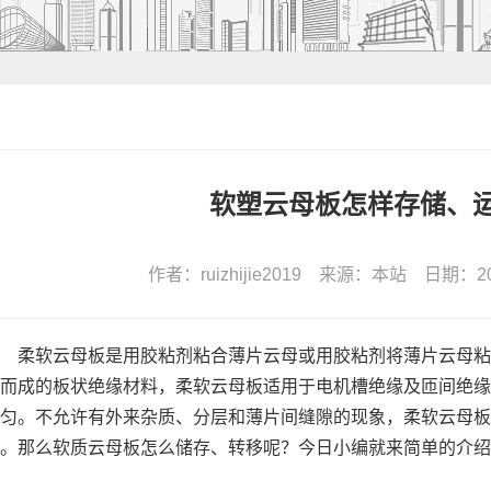
软塑云母板怎样存储、
作者：ruizhijie2019 来源：本站 日期：2019-
柔软云母板是用胶粘剂粘合薄片云母或用胶粘剂将薄片云母粘
而成的板状绝缘材料，柔软云母板适用于电机槽绝缘及匝间绝缘
匀。不允许有外来杂质、分层和薄片间缝隙的现象，柔软云母板
。那么软质云母板怎么储存、转移呢？今日小编就来简单的介绍