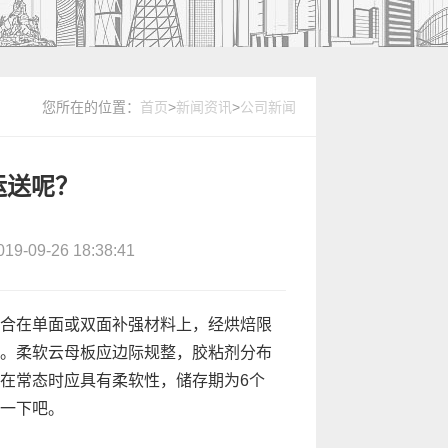
您所在的位置：
首页
>
新闻资讯
>
公司新闻
运送呢？
09-26 18:38:41
合在单面或双面补强材料上，经烘焙限
。柔软云母板应边际规整，胶粘剂分布
在常态时应具有柔软性，储存期为6个
一下吧。