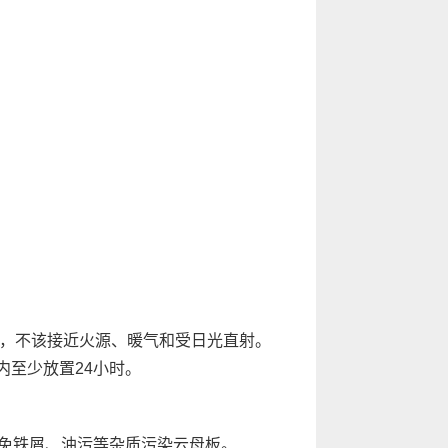
，不该接近火源、暖气和受日光直射。
内至少放置24小时。
免铁屑、油污等杂质污染云母板。