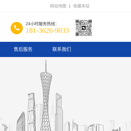
网站地图
收藏本站
|
24小时服务热线：
181-3626-9033
售后服务
联系我们