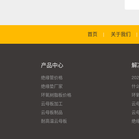
首页
关于我们
产品中心
解
绝缘管价格
20
绝缘垫厂家
什
环氧树脂板价格
环
云母板加工
云
云母板制品
云
耐高温云母板
绝