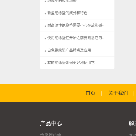
绝缘垫的技术规格
新型绝缘垫的成分和特色
耐高温性绝缘垫需要小心存放和搬···
使用绝缘垫在开始之前要熟悉它的···
白色绝缘垫产品特点及应用
软的绝缘垫如何更好地使用它
首页
关于我们
产品中心
解
绝缘管价格
20