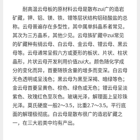
耐高温云母板的原材料云母是散布zui广的造岩
矿藏，钾、铝、镁、铁、锂等层状结构铝硅酸盐的总
称。云母普遍存在多型性，其中属单斜晶系者常见，
其次为三方晶系，其他少见。云母族矿藏中zui常见
的矿藏种有绢云母、白云母、金云母、锂云母、黑云
母等。云母通常呈假六方或菱形的板状、片状、柱状
晶形，片状云母开发利用价值zui大。颜色随化学成
分的变化而异，首要随铁含量的增多而变深。白云母
无色透明或呈浅色；黑云母为黑至深褐、暗绿等色；
金云母首要呈黄色、棕色、绿色或无色；锂云母呈淡
紫色、玫瑰红色至灰色。玻璃光泽，解理面上呈珍珠
光泽。莫氏硬度一般2～3.5，比重2.7～3.5。平行底
面的解理极彻底。白云母是散布很广的造岩矿藏之
一，在三大岩类中均有产出。