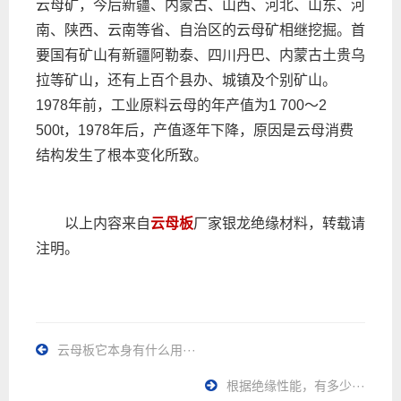
云母矿，今后新疆、内蒙古、山西、河北、山东、河
南、陕西、云南等省、自治区的云母矿相继挖掘。首
要国有矿山有新疆阿勒泰、四川丹巴、内蒙古土贵乌
拉等矿山，还有上百个县办、城镇及个别矿山。
1978年前，工业原料云母的年产值为1 700～2
500t，1978年后，产值逐年下降，原因是云母消费
结构发生了根本变化所致。
以上内容来自
云母板
厂家银龙绝缘材料，转载请
注明。
云母板它本身有什么用···
根据绝缘性能，有多少···