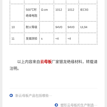
500
℃
时
Ω.cm
1012
1012
IEC93
绝缘电阻
10
耐火等级
94V0
94V0
UL94
11
发烟测验
s
<4
<4
以上内容来自
云母板
厂家银龙绝缘材料，转载请
注明。
新云母板产品包括哪些···
塑形云母板的生产制造···