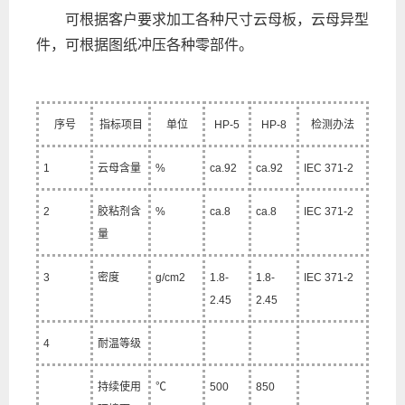
可根据客户要求加工各种尺寸云母板，云母异型
件，可根据图纸冲压各种零部件。
序号
指标项目
单位
HP-5
HP-8
检测办法
1
云母含量
%
ca.92
ca.92
IEC 371-2
2
胶粘剂含
%
ca.8
ca.8
IEC 371-2
量
3
密度
g/cm2
1.8-
1.8-
IEC 371-2
2.45
2.45
4
耐温等级
持续使用
℃
500
850