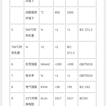
环境下
间歇使用
℃
850
1050
环境下
5
500
℃
时
%
<1
<1
IEC 371-2
热失重
700
℃
时
%
<2
<2
IEC
热失重
371-2
6
抗弯强度
N/mm2
>200
>200
GB/T5019
7
吸水率
%
<1
<1
GB/T5019
8
电气强度
KV/m
>30
>35
IEC 243
9
23
℃
时绝
Ω.cm
1017
1017
IEC93
缘电阻