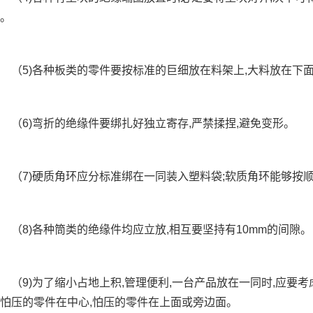
。
5)各种板类的零件要按标准的巨细放在料架上,大料放在下面
6)弯折的绝缘件要绑扎好独立寄存,严禁揉捏,避免变形。
7)硬质角环应分标准绑在一同装入塑料袋;软质角环能够按顺
8)各种筒类的绝缘件均应立放,相互要坚持有10mm的间隙。
9)为了缩小占地上积,管理便利,一台产品放在一同时,应要考
怕压的零件在中心,怕压的零件在上面或旁边面。