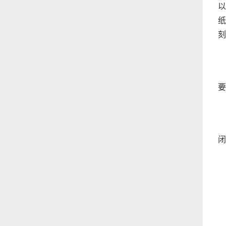
以
纸
刻
（
要
（
闭
（