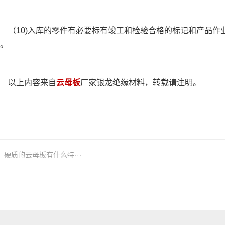
10)入库的零件有必要标有竣工和检验合格的标记和产品作业
。
以上内容来自
云母板
厂家银龙绝缘材料，转载请注明。
硬质的云母板有什么特···