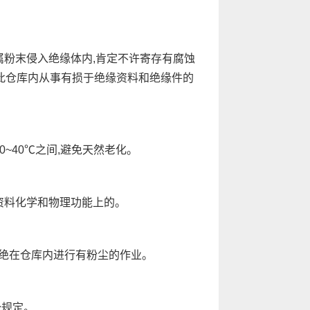
属粉末侵入绝缘体内,肯定不许寄存有腐蚀
在此仓库内从事有损于绝缘资料和绝缘件的
~40℃之间,避免天然老化。
资料化学和物理功能上的。
更禁绝在仓库内进行有粉尘的作业。
全规定。