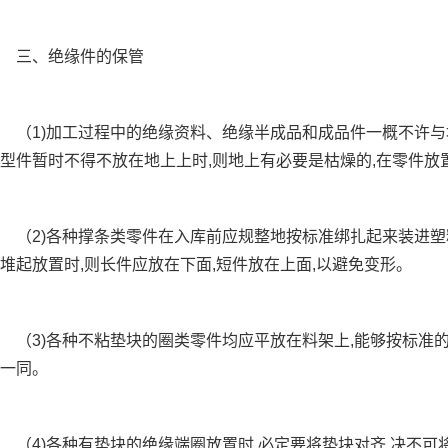
三、绝缘件的保管
1)加工过程中的绝缘资料、绝缘半成品和成品件一概不许与地
型件暂时不得不放在地上上时,则地上有必要是枯燥的,在零件放
（2)各种撑条类零件在入库前应规整地按标准绑扎起来装进塑
堆起放置时,则长件应放在下面,短件放在上面,以避免变形。
3)各种不粘垫块的圈类零件均应平放在料架上,能够按标准的
一同。
4)各种有垫块的绝缘端圈放置时,必定要将垫块对齐,决不可