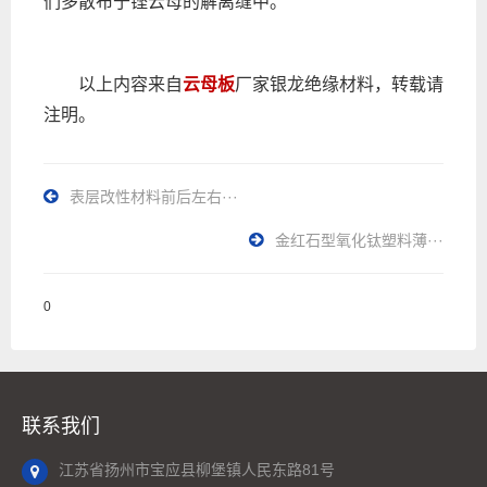
们多散布于铿云母的解离缝中。
以上内容来自
云母板
厂家银龙绝缘材料，转载请
注明。
表层改性材料前后左右···
金红石型氧化钛塑料薄···
0
联系我们
江苏省扬州市宝应县柳堡镇人民东路81号