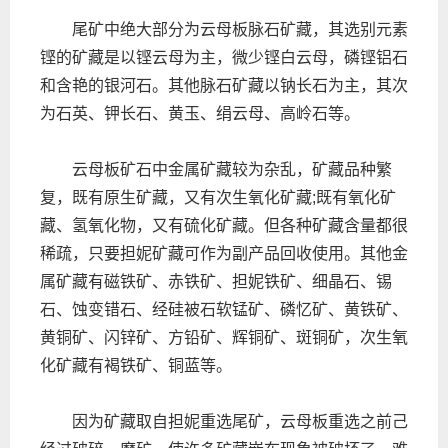
尾矿中绝大部分为云母板脉石矿藏，其选别元素
铿的矿藏是以铿云母为主，微少铿白云母，磷铿铝石
和含艳的银河石。其他脉石矿藏以钠长石为主，其次
为石英、钾长石、黄玉、绢云母、高岭石等。
云母板矿石中金属矿藏较为杂乱，矿藏品种繁
复，既有原生矿藏，又有次生氧化矿藏;既有氧化矿
藏、氢氧化物，又有硫化矿藏。但各种矿藏含量都很
稀疏，只要担妮矿藏可作为副产品回收使用。其他金
属矿藏有磁铁矿、赤铁矿、担妮铁矿、细晶石、锡
石、蚀变错石、经硅被石软锰矿、磷忆矿、黄铁矿、
黄铜矿、闪锌矿、方铅矿、辉铜矿、斑铜矿，次生氧
化矿藏有褐铁矿、铜蓝等。
因为矿藏取自担妮重选尾矿，云母板重选之前己