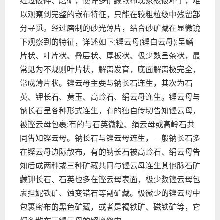
经过破碎、磨矿，使许多矿藏嵌布现象被破坏了，难
以观察到完整的嵌布特征，只能在较粗粒级中残留部
分寻觅。经过磨制的砂光薄片，结合砂矿藏在显微镜
下观察到的特征，详述如下:铿云母(铿白云母):呈鳞
片状、叶片状、叠层状、厚板状、极少数呈条状，最
常见为不规则叶片状，解离发育，底面解离极完全，
常成薄片状。铿云母主要与钠长石连生，其次为石
英、钾长石、黄玉、高岭石、绢云母连生。铿云母与
钠长石呈各种形式连生，有的独自传切告知铿云母，
被铿云母包裹;有的与石英微粒、绢云母或高岭石共
同告知铿云母。钠长石与铿云母连生，一般钠长石多
在铿云母边际散布，有的钠长石被高岭石、绢云母告
知后成两种或三种矿藏共同与铿云母连生其他脉石矿
藏钾长石、石英也多在铿云母表面，极少数铿云母包
裹担妮铁矿、蚀变错石等副矿藏。极微少的铿云母中
包裹密布的黑色矿藏，或者是褐铁矿、磁铁矿等，它