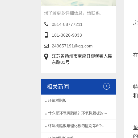
想了解更多详细信息，请联系：
这
房
0514-88777211
181-3626-9033
249657191@qq.com
在
江苏省扬州市宝应县柳堡镇人民
东路81号
相关新闻
特
和
环氧树脂板
什么是环氧树脂板？环氧树脂板的···
环氧树脂板与理化板的区别等8个···
垫
的