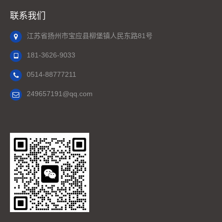
联系我们
江苏省扬州市宝应县柳堡镇人民东路81号
181-3626-9033
0514-88777211
249657191@qq.com