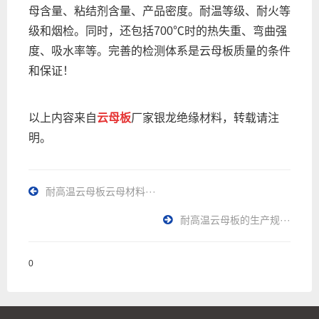
母含量、粘结剂含量、产品密度。耐温等级、耐火等
级和烟检。同时，还包括700℃时的热失重、弯曲强
度、吸水率等。完善的检测体系是云母板质量的条件
和保证！
以上内容来自
云母板
厂家银龙绝缘材料，转载请注
明。
耐高温云母板云母材料···
耐高温云母板的生产规···
0