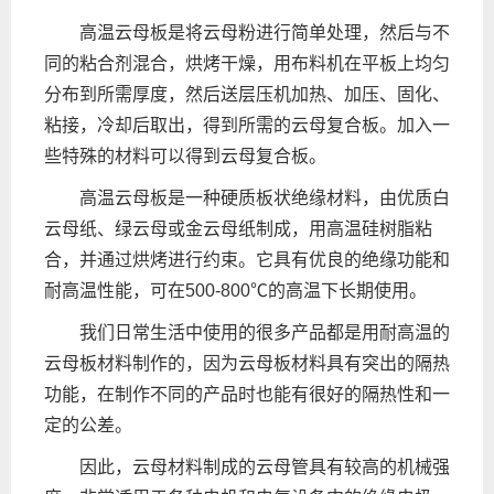
高温云母板是将云母粉进行简单处理，然后与不
同的粘合剂混合，烘烤干燥，用布料机在平板上均匀
分布到所需厚度，然后送层压机加热、加压、固化、
粘接，冷却后取出，得到所需的云母复合板。加入一
些特殊的材料可以得到云母复合板。
高温云母板是一种硬质板状绝缘材料，由优质白
云母纸、绿云母或金云母纸制成，用高温硅树脂粘
合，并通过烘烤进行约束。它具有优良的绝缘功能和
耐高温性能，可在500-800℃的高温下长期使用。
我们日常生活中使用的很多产品都是用耐高温的
云母板材料制作的，因为云母板材料具有突出的隔热
功能，在制作不同的产品时也能有很好的隔热性和一
定的公差。
因此，云母材料制成的云母管具有较高的机械强