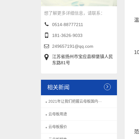
H
想了解更多详细信息，请联系：
温
0514-88777211
181-3626-9033
·
249657191@qq.com
1
江苏省扬州市宝应县柳堡镇人民
东路81号
优
相关新闻
·
2021年让我们把握云母板国内···
云母板用途
云母板报价
范