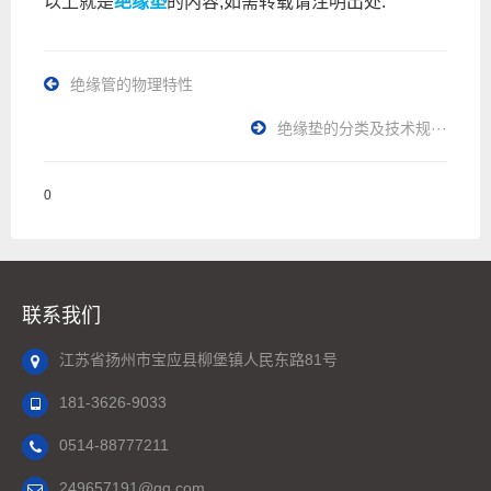
以上就是
绝缘垫
的内容,如需转载请注明出处.
绝缘管的物理特性
绝缘垫的分类及技术规···
0
联系我们
江苏省扬州市宝应县柳堡镇人民东路81号
181-3626-9033
0514-88777211
249657191@qq.com