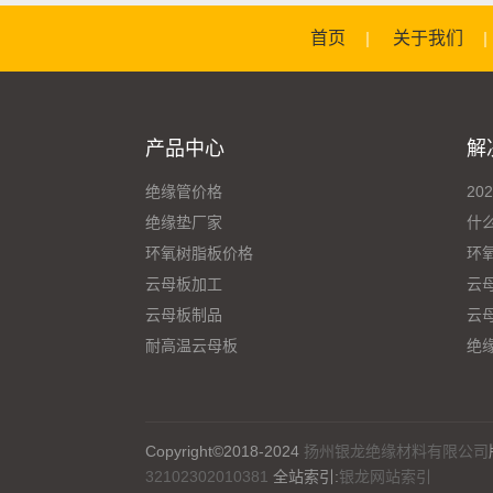
首页
关于我们
产品中心
解
绝缘管价格
20
绝缘垫厂家
什
环氧树脂板价格
环
云母板加工
云
云母板制品
云
耐高温云母板
绝
Copyright©2018-2024
扬州银龙绝缘材料有限公司
32102302010381
全站索引:
银龙网站索引