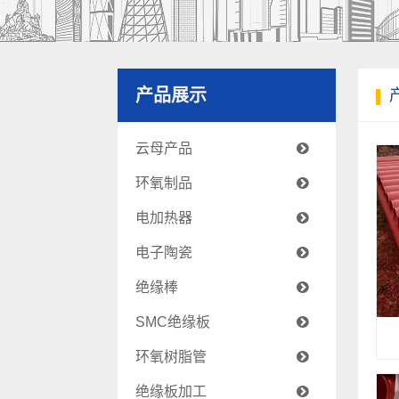
产品展示
云母产品
环氧制品
电加热器
电子陶瓷
绝缘棒
SMC绝缘板
环氧树脂管
绝缘板加工